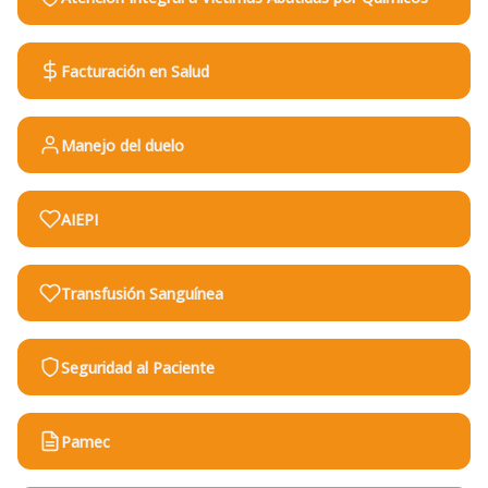
Facturación en Salud
Manejo del duelo
AIEPI
Transfusión Sanguínea
Seguridad al Paciente
Pamec